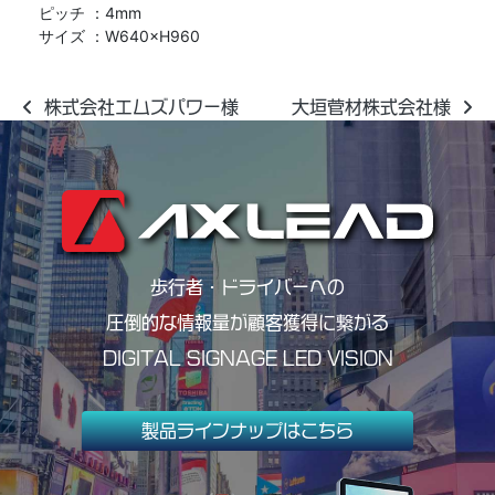
ピッチ ：4mm
サイズ ：W640×H960
投稿ナビゲーション
株式会社エムズパワー様
大垣菅材株式会社様
歩行者・ドライバーへの
圧倒的な情報量が顧客獲得に繋がる
DIGITAL SIGNAGE LED VISION
製品ラインナップはこちら